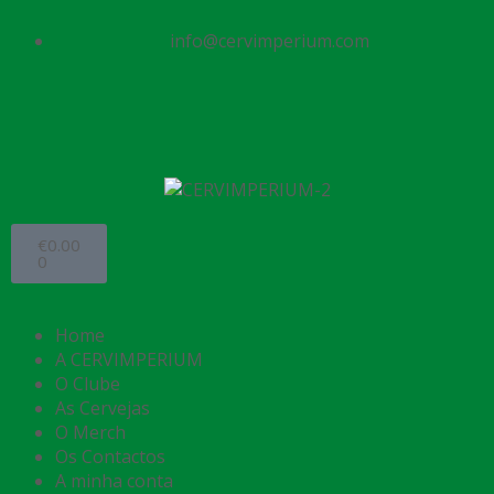
info@cervimperium.com
€
0.00
0
Home
A CERVIMPERIUM
O Clube
As Cervejas
O Merch
Os Contactos
A minha conta