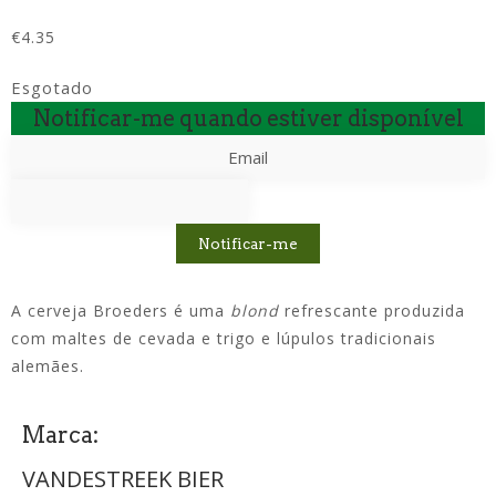
€
4.35
Esgotado
Notificar-me quando estiver disponível
Notificar-me
A cerveja Broeders é uma
blond
refrescante produzida
com maltes de cevada e trigo e lúpulos tradicionais
alemães.
Marca:
VANDESTREEK BIER