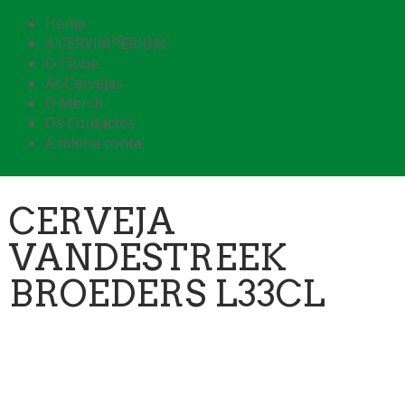
Home
A CERVIMPERIUM
O Clube
As Cervejas
O Merch
Os Contactos
A minha conta
CERVEJA
VANDESTREEK
BROEDERS L33CL