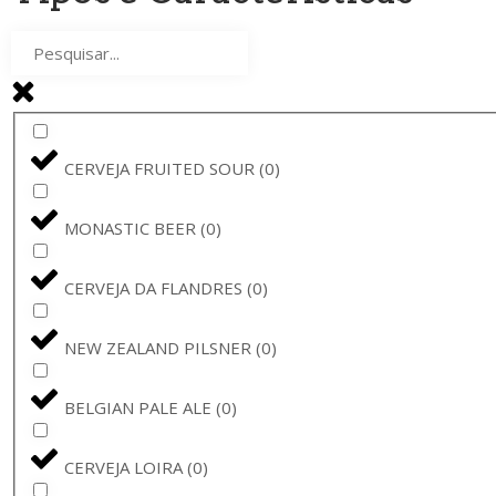
MASTRI BIRRAI UMBRI
(
0
)
DE MOLEN
(
0
)
SHEPHERD NEAME
(
0
)
CERVEJA FRUITED SOUR
(
0
)
WEIHERER BIER
(
0
)
MONASTIC BEER
(
0
)
FRONTAAL
(
0
)
CERVEJA DA FLANDRES
(
0
)
FRANZISKANER
(
0
)
NEW ZEALAND PILSNER
(
0
)
LEIKEIM
(
0
)
BELGIAN PALE ALE
(
0
)
PÕHJALA
(
0
)
CERVEJA LOIRA
(
0
)