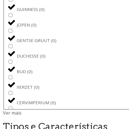
GUINNESS
(
0
)
JOPEN
(
0
)
GENTSE GRUUT
(
0
)
DUCHESSE
(
0
)
BUD
(
0
)
VERZET
(
0
)
CERVIMPERIUM
(
0
)
Ver mais
BUDWEISER
(
0
)
Tipos e Características