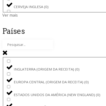
BREWSKI
(
0
)
CERVEJA INGLESA
(
0
)
AMBAR
(
0
)
Ver mais
CERVEJA DE YORKSHIRE
(
0
)
CERVEJA VADIA
(
0
)
Países
CERVEJA LAGER
(
0
)
PINTA
(
0
)
WIT
(
0
)
THE GOOD CIDER
(
0
)
CERVEJA DE TABERNA
(
0
)
RAMON
(
0
)
INGLATERRA (ORIGEM DA RECEITA)
(
0
)
CERVEJA DE BRUGES
(
0
)
SAMUEL SMITH
(
0
)
EUROPA CENTRAL (ORIGEM DA RECEITA)
(
0
)
FRUIT BEER
(
0
)
THE GOOD CIDER OF SAN SEBASTIÁN
(
0
)
ESTADOS UNIDOS DA AMÉRICA (NEW ENGLAND)
(
0
)
CERVEJA ORGÂNICA
(
0
)
ORVAL
(
0
)