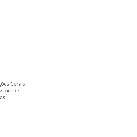
ões Gerais
ivacidade
tos