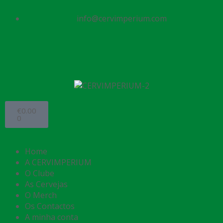
info@cervimperium.com
€
0.00
0
Home
A CERVIMPERIUM
O Clube
As Cervejas
O Merch
Os Contactos
A minha conta