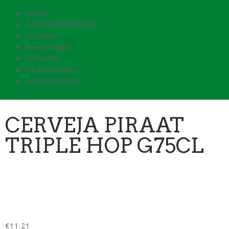
Home
A CERVIMPERIUM
O Clube
As Cervejas
O Merch
Os Contactos
A minha conta
CERVEJA PIRAAT
TRIPLE HOP G75CL
€
11.21