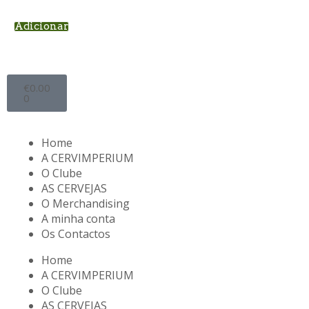
Adicionar
€
0.00
0
Home
A CERVIMPERIUM
O Clube
AS CERVEJAS
O Merchandising
A minha conta
Os Contactos
Home
A CERVIMPERIUM
O Clube
AS CERVEJAS