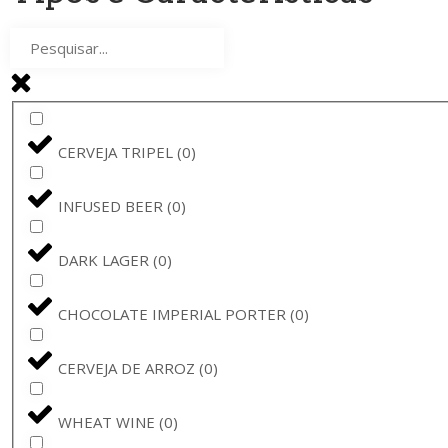
STELLA ARTOIS
(
0
)
BAVIK - DE BRABANDERE
(
0
)
BARBÃR
(
0
)
CERVEJA TRIPEL
(
0
)
CERVEJA BARONA
(
0
)
INFUSED BEER
(
0
)
CHARLES QUINT
(
0
)
DARK LAGER
(
0
)
VADIA
(
0
)
CHOCOLATE IMPERIAL PORTER
(
0
)
BRUGGE
(
0
)
CERVEJA DE ARROZ
(
0
)
SEEF
(
0
)
WHEAT WINE
(
0
)