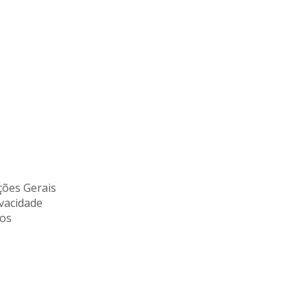
ões Gerais
ivacidade
tos