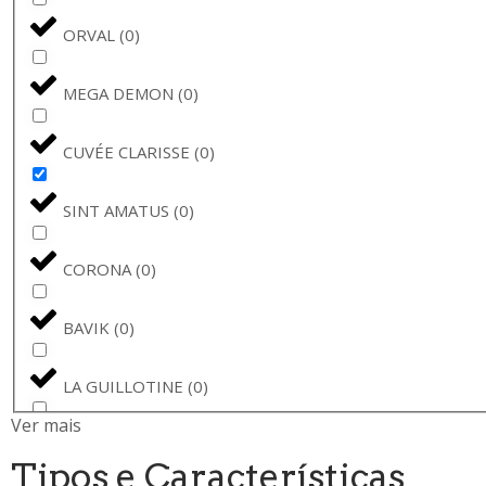
ORVAL
(
0
)
MEGA DEMON
(
0
)
CUVÉE CLARISSE
(
0
)
SINT AMATUS
(
0
)
CORONA
(
0
)
BAVIK
(
0
)
LA GUILLOTINE
(
0
)
Ver mais
BARONA
(
0
)
Tipos e Características