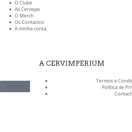
O Clube
As Cervejas
O Merch
Os Contactos
A minha conta
S
A CERVIMPERIUM
Termos e Condiç
ADERIR
Política de Pr
Contac