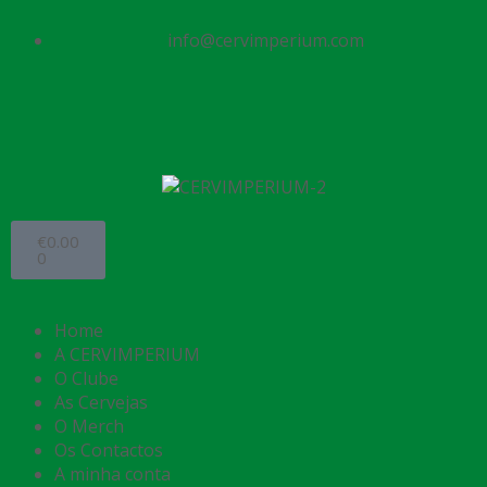
info@cervimperium.com
€
0.00
0
Home
A CERVIMPERIUM
O Clube
As Cervejas
O Merch
Os Contactos
A minha conta