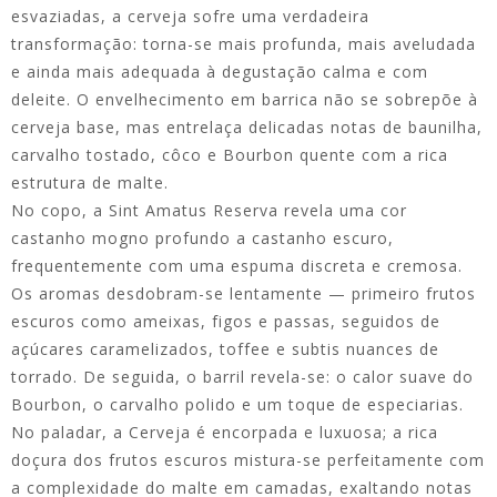
esvaziadas, a cerveja sofre uma verdadeira
transformação: torna-se mais profunda, mais aveludada
e ainda mais adequada à degustação calma e com
deleite. O envelhecimento em barrica não se sobrepõe à
cerveja base, mas entrelaça delicadas notas de baunilha,
carvalho tostado, côco e Bourbon quente com a rica
estrutura de malte.
No copo, a Sint Amatus Reserva revela uma cor
castanho mogno profundo a castanho escuro,
frequentemente com uma espuma discreta e cremosa.
Os aromas desdobram-se lentamente — primeiro frutos
escuros como ameixas, figos e passas, seguidos de
açúcares caramelizados, toffee e subtis nuances de
torrado. De seguida, o barril revela-se: o calor suave do
Bourbon, o carvalho polido e um toque de especiarias.
No paladar, a Cerveja é encorpada e luxuosa; a rica
doçura dos frutos escuros mistura-se perfeitamente com
a complexidade do malte em camadas, exaltando notas