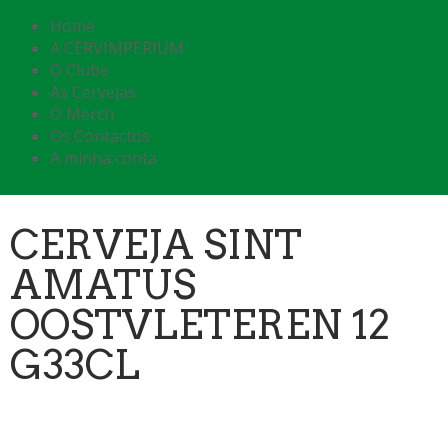
Home
A CERVIMPERIUM
O Clube
As Cervejas
O Merch
Os Contactos
A minha conta
CERVEJA SINT
AMATUS
OOSTVLETEREN 12
G33CL