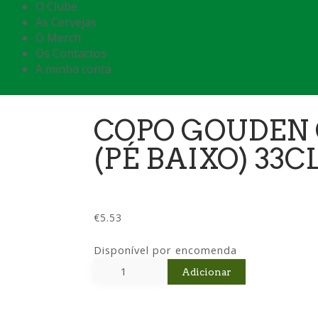
O Clube
As Cervejas
O Merch
Os Contactos
A minha conta
COPO GOUDEN
(PÉ BAIXO) 33C
€
5.53
Disponível por encomenda
Adicionar