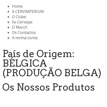
Home
A CERVIMPERIUM
O Clube
As Cervejas
O Merch
Os Contactos
A minha conta
País de Origem:
BÉLGICA
(PRODUÇÃO BELGA)
Os Nossos Produtos