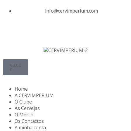
info@cervimperium.com
€
0.00
0
Home
A CERVIMPERIUM
O Clube
As Cervejas
O Merch
Os Contactos
A minha conta