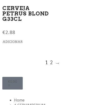
CERVEJA
PETRUS BLOND
G33CL
€
2.88
ADICIONAR
1
2
→
€
0.00
0
Home