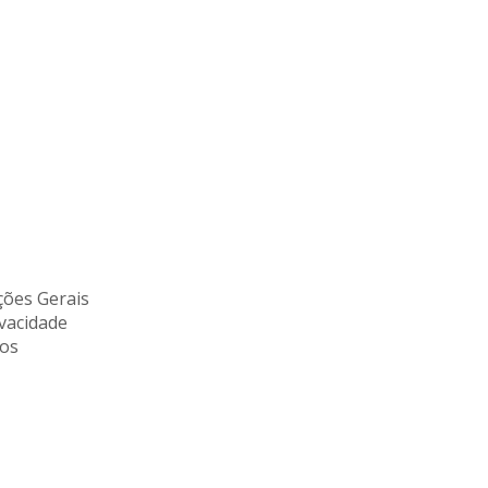
ões Gerais
ivacidade
tos