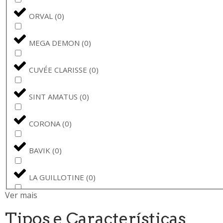
ORVAL
(
0
)
MEGA DEMON
(
0
)
CUVÉE CLARISSE
(
0
)
SINT AMATUS
(
0
)
CORONA
(
0
)
BAVIK
(
0
)
LA GUILLOTINE
(
0
)
Ver mais
BARONA
(
0
)
Tipos e Características