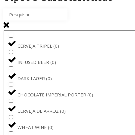
STELLA ARTOIS
(
0
)
BAVIK - DE BRABANDERE
(
0
)
BARBÃR
(
0
)
CERVEJA TRIPEL
(
0
)
CERVEJA BARONA
(
0
)
INFUSED BEER
(
0
)
CHARLES QUINT
(
0
)
DARK LAGER
(
0
)
VADIA
(
0
)
CHOCOLATE IMPERIAL PORTER
(
0
)
BRUGGE
(
0
)
CERVEJA DE ARROZ
(
0
)
SEEF
(
0
)
WHEAT WINE
(
0
)