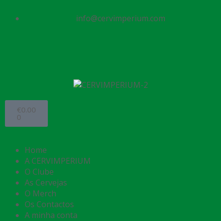
info@cervimperium.com
€
0.00
0
Home
A CERVIMPERIUM
O Clube
As Cervejas
O Merch
Os Contactos
A minha conta