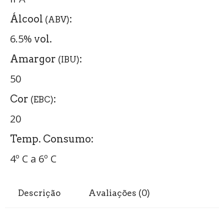
Álcool
:
(ABV)
6.5%
vol.
Amargor
:
(IBU)
50
Cor
:
(EBC)
20
Temp. Consumo:
4º C a 6º C
Descrição
Avaliações (0)