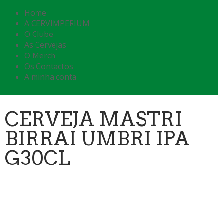
Home
A CERVIMPERIUM
O Clube
As Cervejas
O Merch
Os Contactos
A minha conta
CERVEJA MASTRI
BIRRAI UMBRI IPA
G30CL