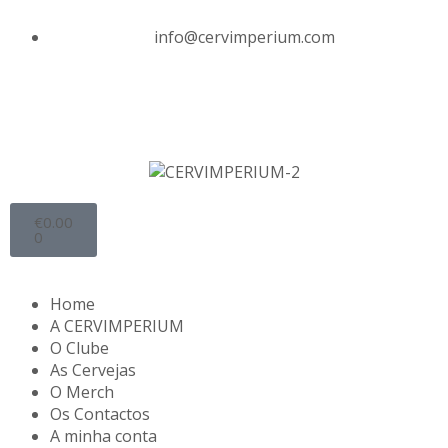
info@cervimperium.com
€
0.00
0
Home
A CERVIMPERIUM
O Clube
As Cervejas
O Merch
Os Contactos
A minha conta