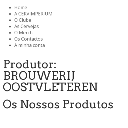
Home
A CERVIMPERIUM
O Clube
As Cervejas
O Merch
Os Contactos
A minha conta
Produtor:
BROUWERIJ
OOSTVLETEREN
Os Nossos Produtos