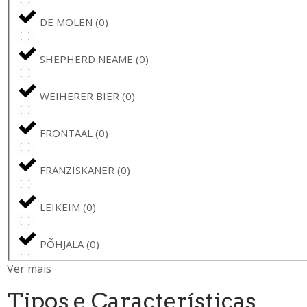
DE MOLEN
(
0
)
SHEPHERD NEAME
(
0
)
WEIHERER BIER
(
0
)
FRONTAAL
(
0
)
FRANZISKANER
(
0
)
LEIKEIM
(
0
)
PÕHJALA
(
0
)
Ver mais
BREWSKI
(
0
)
Tipos e Características