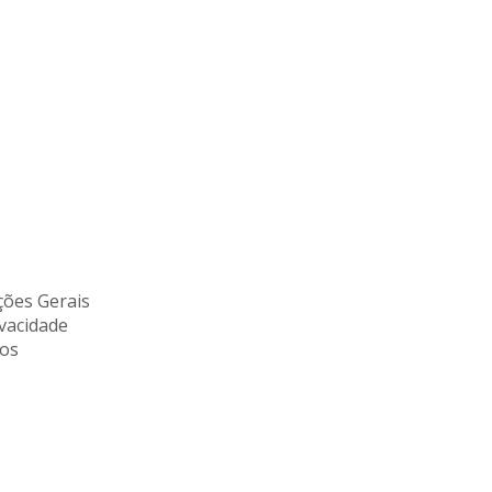
ões Gerais
ivacidade
tos