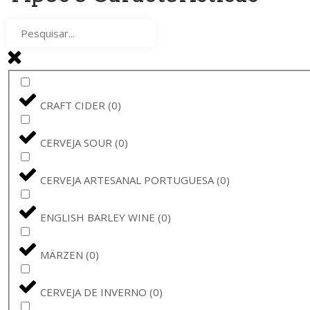
AMBAR
(
0
)
CERVEJA VADIA
(
0
)
PINTA
(
0
)
CRAFT CIDER
(
0
)
THE GOOD CIDER
(
0
)
CERVEJA SOUR
(
0
)
RAMON
(
0
)
CERVEJA ARTESANAL PORTUGUESA
(
0
)
SAMUEL SMITH
(
0
)
ENGLISH BARLEY WINE
(
0
)
THE GOOD CIDER OF SAN SEBASTIÁN
(
0
)
MÄRZEN
(
0
)
ORVAL
(
0
)
CERVEJA DE INVERNO
(
0
)