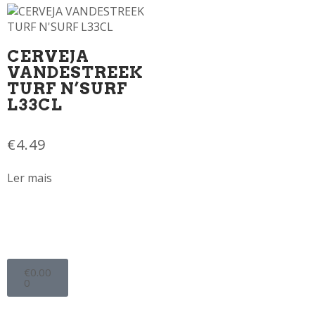
CERVEJA
VANDESTREEK
TURF N’SURF
L33CL
€
4.49
Ler mais
€
0.00
0