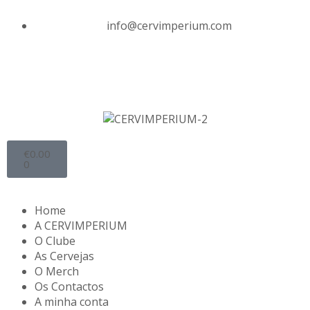
info@cervimperium.com
€
0.00
0
Home
A CERVIMPERIUM
O Clube
As Cervejas
O Merch
Os Contactos
A minha conta