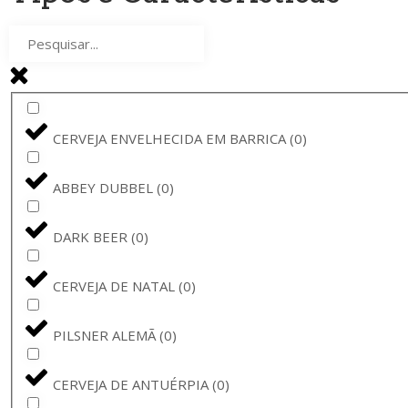
GRUUT
(
0
)
GUINNESS
(
0
)
JOPEN
(
0
)
CERVEJA ENVELHECIDA EM BARRICA
(
0
)
GENTSE GRUUT
(
0
)
ABBEY DUBBEL
(
0
)
DUCHESSE
(
0
)
DARK BEER
(
0
)
BUD
(
0
)
CERVEJA DE NATAL
(
0
)
VERZET
(
0
)
PILSNER ALEMÃ
(
0
)
CERVIMPERIUM
(
0
)
CERVEJA DE ANTUÉRPIA
(
0
)