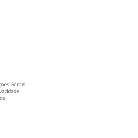
ões Gerais
ivacidade
tos