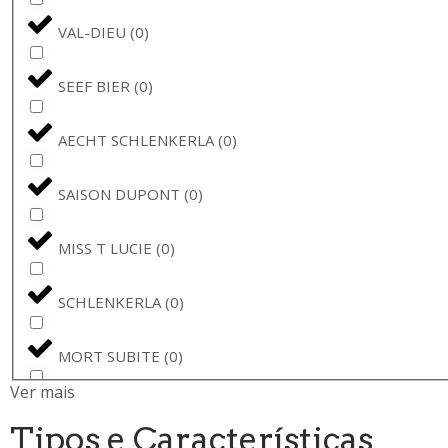
VAL-DIEU
(
0
)
SEEF BIER
(
0
)
AECHT SCHLENKERLA
(
0
)
SAISON DUPONT
(
0
)
MISS T LUCIE
(
0
)
SCHLENKERLA
(
0
)
MORT SUBITE
(
0
)
Ver mais
BONS VOEUX
(
0
)
Tipos e Características