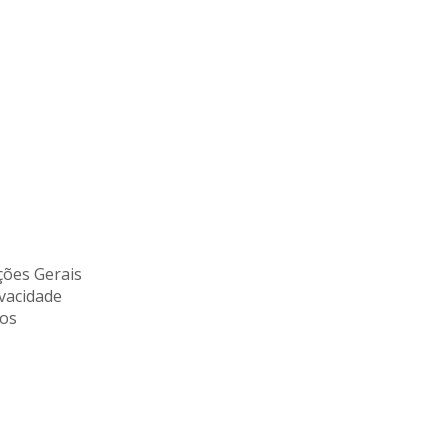
ões Gerais
ivacidade
tos