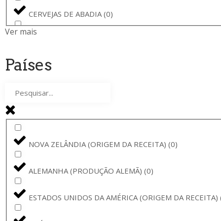
CORONA
(
0
)
CERVEJAS DE ABADIA
(
0
)
BAVIK
(
0
)
Ver mais
CERVEJA PARA VEGETARIANOS
(
0
)
LA GUILLOTINE
(
0
)
Países
RYE BEER
(
0
)
BARONA
(
0
)
STOUT DE ALFARROBA E BAUNILHA
(
0
)
STELLA ARTOIS
(
0
)
PREMIUM PILS
(
0
)
BAVIK - DE BRABANDERE
(
0
)
NOVA ZELÂNDIA (ORIGEM DA RECEITA)
(
0
)
SIDRA DE SAN SEBASTIÁN
(
0
)
BARBÃR
(
0
)
ALEMANHA (PRODUÇÃO ALEMÃ)
(
0
)
CERVEJA TINTO
(
0
)
CERVEJA BARONA
(
0
)
ESTADOS UNIDOS DA AMÉRICA (ORIGEM DA RECEITA)
CERVEJA DE MEL
(
0
)
CHARLES QUINT
(
0
)