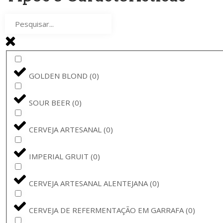
THE GOOD CIDER
(
0
)
RAMON
(
0
)
SAMUEL SMITH
(
0
)
GOLDEN BLOND
(
0
)
THE GOOD CIDER OF SAN SEBASTIÁN
(
0
)
SOUR BEER
(
0
)
ORVAL
(
0
)
CERVEJA ARTESANAL
(
0
)
MEGA DEMON
(
0
)
IMPERIAL GRUIT
(
0
)
CUVÉE CLARISSE
(
0
)
CERVEJA ARTESANAL ALENTEJANA
(
0
)
SINT AMATUS
(
0
)
CERVEJA DE REFERMENTAÇÃO EM GARRAFA
(
0
)