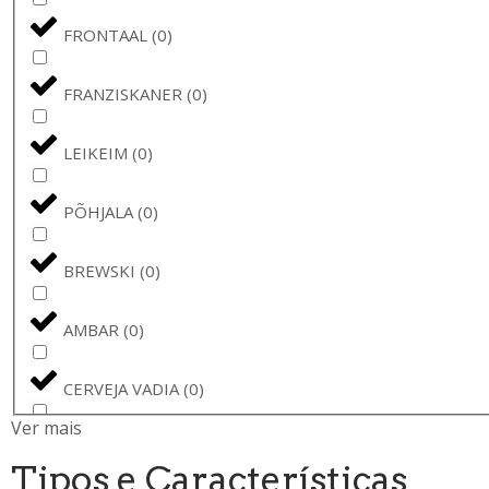
FRONTAAL
(
0
)
FRANZISKANER
(
0
)
LEIKEIM
(
0
)
PÕHJALA
(
0
)
BREWSKI
(
0
)
AMBAR
(
0
)
CERVEJA VADIA
(
0
)
Ver mais
PINTA
(
0
)
Tipos e Características