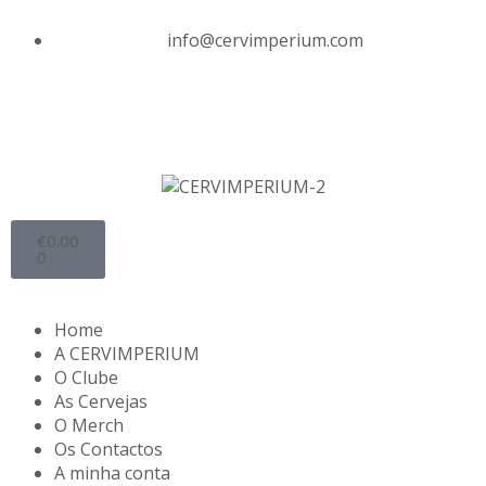
info@cervimperium.com
€
0.00
0
Home
A CERVIMPERIUM
O Clube
As Cervejas
O Merch
Os Contactos
A minha conta