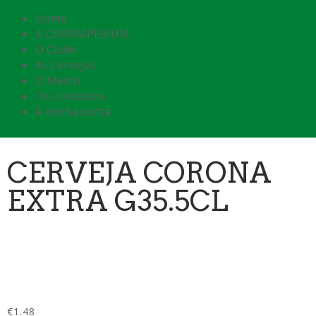
Home
A CERVIMPERIUM
O Clube
As Cervejas
O Merch
Os Contactos
A minha conta
CERVEJA CORONA
EXTRA G35.5CL
€
1.48