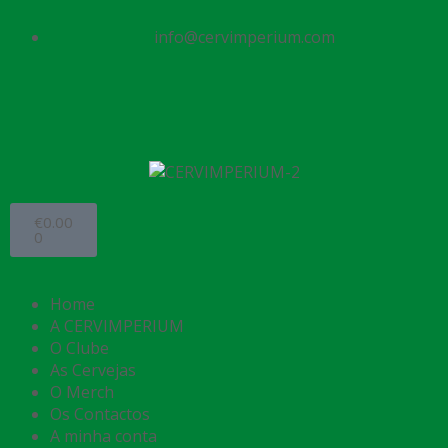
info@cervimperium.com
€
0.00
0
Home
A CERVIMPERIUM
O Clube
As Cervejas
O Merch
Os Contactos
A minha conta