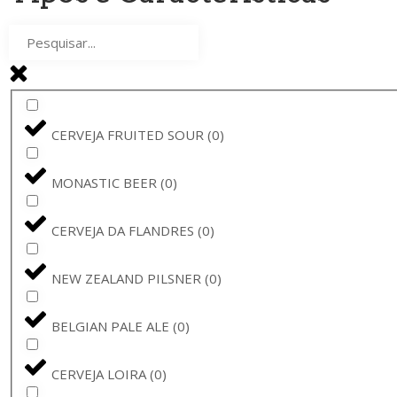
MASTRI BIRRAI UMBRI
(
0
)
DE MOLEN
(
0
)
SHEPHERD NEAME
(
0
)
CERVEJA FRUITED SOUR
(
0
)
WEIHERER BIER
(
0
)
MONASTIC BEER
(
0
)
FRONTAAL
(
0
)
CERVEJA DA FLANDRES
(
0
)
FRANZISKANER
(
0
)
NEW ZEALAND PILSNER
(
0
)
LEIKEIM
(
0
)
BELGIAN PALE ALE
(
0
)
PÕHJALA
(
0
)
CERVEJA LOIRA
(
0
)