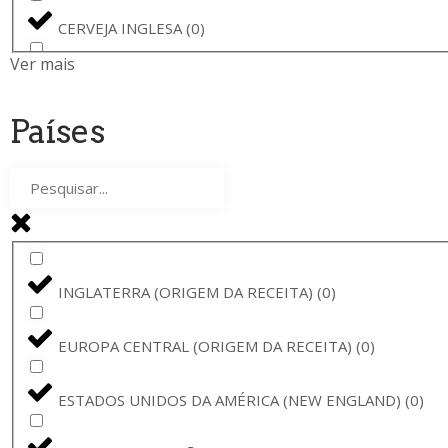
BREWSKI
(
0
)
CERVEJA INGLESA
(
0
)
AMBAR
(
0
)
Ver mais
CERVEJA DE YORKSHIRE
(
0
)
CERVEJA VADIA
(
0
)
Países
CERVEJA LAGER
(
0
)
PINTA
(
0
)
WIT
(
0
)
THE GOOD CIDER
(
0
)
CERVEJA DE TABERNA
(
0
)
RAMON
(
0
)
INGLATERRA (ORIGEM DA RECEITA)
(
0
)
CERVEJA DE BRUGES
(
0
)
SAMUEL SMITH
(
0
)
EUROPA CENTRAL (ORIGEM DA RECEITA)
(
0
)
FRUIT BEER
(
0
)
THE GOOD CIDER OF SAN SEBASTIÁN
(
0
)
ESTADOS UNIDOS DA AMÉRICA (NEW ENGLAND)
(
0
)
CERVEJA ÁCIDA FRUTADA
(
0
)
ORVAL
(
0
)