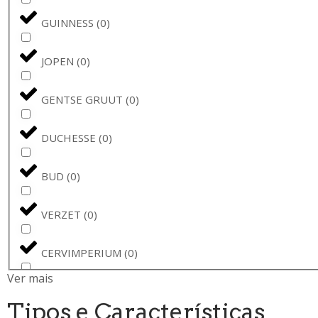
GUINNESS
(
0
)
JOPEN
(
0
)
GENTSE GRUUT
(
0
)
DUCHESSE
(
0
)
BUD
(
0
)
VERZET
(
0
)
CERVIMPERIUM
(
0
)
Ver mais
BUDWEISER
(
0
)
Tipos e Características