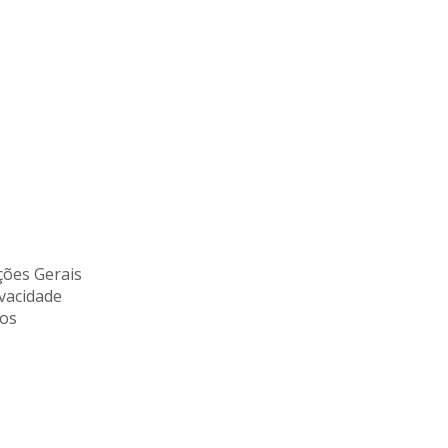
ões Gerais
ivacidade
tos