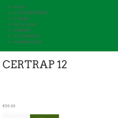
Home
A CERVIMPERIUM
O Clube
As Cervejas
O Merch
Os Contactos
A minha conta
CERTRAP 12
€
50.00