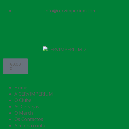
info@cervimperium.com
€
0.00
0
Home
A CERVIMPERIUM
O Clube
As Cervejas
O Merch
Os Contactos
A minha conta