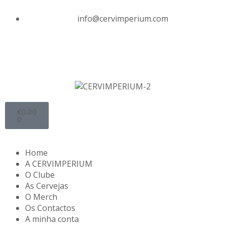
info@cervimperium.com
€
0.00
0
Home
A CERVIMPERIUM
O Clube
As Cervejas
O Merch
Os Contactos
A minha conta