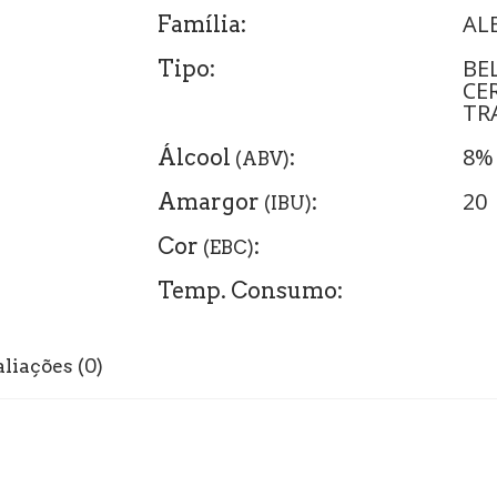
AL
Família:
BE
Tipo:
CE
TR
8%
Álcool
:
(ABV)
20
Amargor
:
(IBU)
Cor
:
(EBC)
Temp. Consumo:
liações (0)