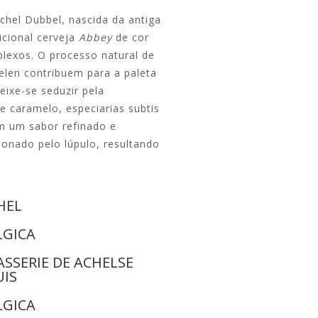
Achel Dubbel, nascida da antiga
icional cerveja
Abbey
de cor
lexos.
O processo natural de
len contribuem para a paleta
eixe-se seduzir pela
 caramelo, especiarias subtis
 um sabor refinado e
onado pelo lúpulo, resultando
HEL
LGICA
ASSERIE DE ACHELSE
UIS
LGICA