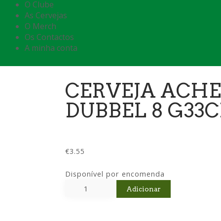
O Clube
As Cervejas
O Merch
Os Contactos
A minha conta
CERVEJA ACHE
DUBBEL 8 G33C
€
3.55
Disponível por encomenda
Adicionar