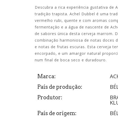
Descubra a rica experiência gustativa de 
tradição trapista.
Achel Dubbel é uma trad
vermelho rubi, quente e com aromas comp
fermentação e a água de nascente de Ache
de sabores única desta cerveja marrom.
D
combinação harmoniosa de notas doces de
e notas de frutas escuras.
Esta cerveja
tem
encorpado, e um amargor natural proporci
num final de boca seco e duradouro.
AC
Marca:
BÉ
País de produção:
BR
Produtor:
KL
BÉ
País de origem: