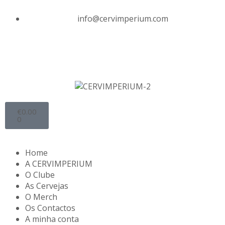
info@cervimperium.com
€
0.00
0
Home
A CERVIMPERIUM
O Clube
As Cervejas
O Merch
Os Contactos
A minha conta