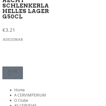
AECHT
SCHLENKERLA
HELLES LAGER
G50CL
€
3.21
ADICIONAR
€
0.00
0
Home
A CERVIMPERIUM
O Clube
AS CERVEJAS