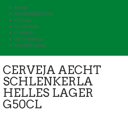
Home
A CERVIMPERIUM
O Clube
As Cervejas
O Merch
Os Contactos
A minha conta
CERVEJA AECHT
SCHLENKERLA
HELLES LAGER
G50CL