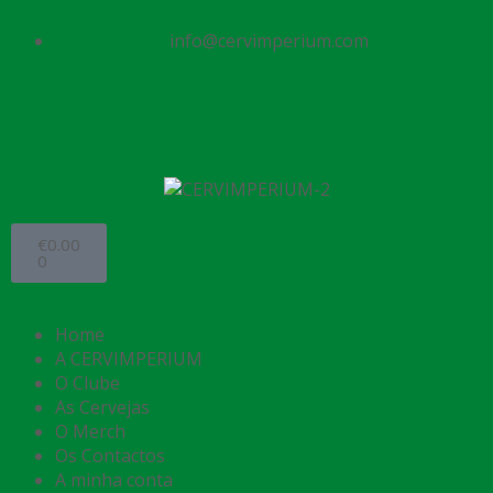
info@cervimperium.com
€
0.00
0
Home
A CERVIMPERIUM
O Clube
As Cervejas
O Merch
Os Contactos
A minha conta