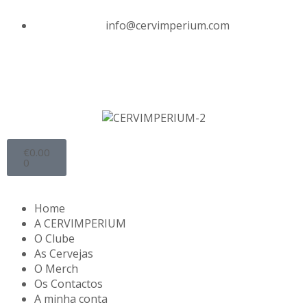
info@cervimperium.com
€
0.00
0
Home
A CERVIMPERIUM
O Clube
As Cervejas
O Merch
Os Contactos
A minha conta