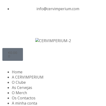
info@cervimperium.com
€
0.00
0
Home
A CERVIMPERIUM
O Clube
As Cervejas
O Merch
Os Contactos
A minha conta