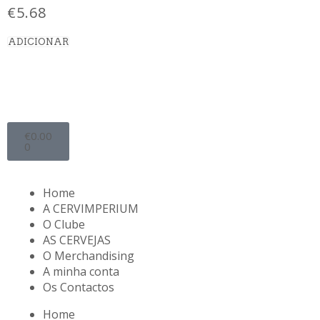
€
5.68
ADICIONAR
€
0.00
0
Home
A CERVIMPERIUM
O Clube
AS CERVEJAS
O Merchandising
A minha conta
Os Contactos
Home