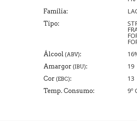
LA
Família:
ST
Tipo:
FR
FO
FO
16
Álcool
:
(ABV)
19
Amargor
:
(IBU)
13
Cor
:
(EBC)
9º 
Temp. Consumo: