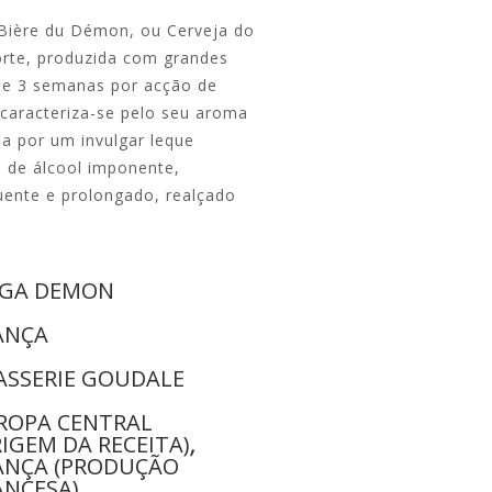
ière du Démon, ou Cerveja do
orte, produzida com grandes
te 3 semanas por acção de
 caracteriza-se pelo seu aroma
a por um invulgar leque
 de álcool imponente,
uente e prolongado, realçado
GA DEMON
ANÇA
ASSERIE GOUDALE
ROPA CENTRAL
RIGEM DA RECEITA)
,
ANÇA (PRODUÇÃO
ANCESA)