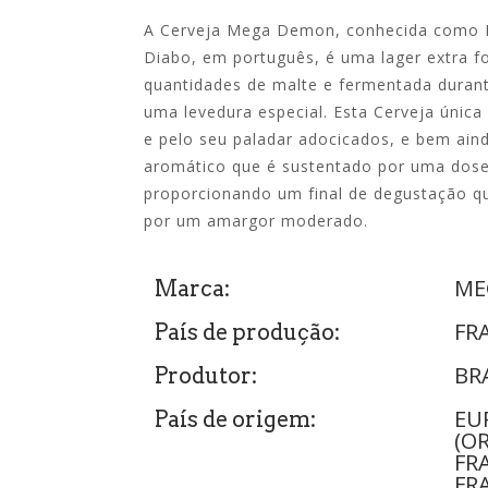
A Cerveja Mega Demon, conhecida como B
Diabo, em português, é uma lager extra f
quantidades de malte e fermentada duran
uma levedura especial. Esta Cerveja única
e pelo seu paladar adocicados, e bem aind
aromático que é sustentado por uma dose
proporcionando um final de degustação q
por um amargor moderado.
ME
Marca:
FR
País de produção:
BR
Produtor:
EU
País de origem:
(O
FR
FR