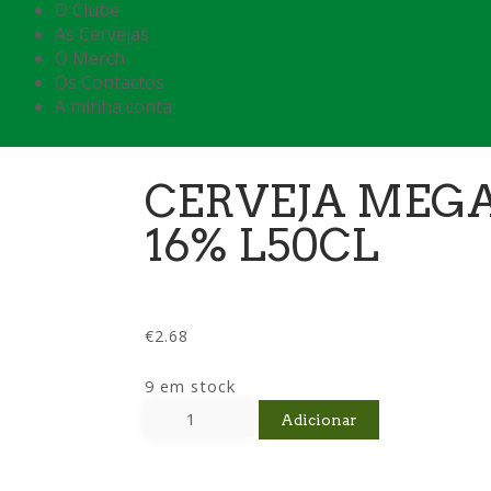
O Clube
As Cervejas
O Merch
Os Contactos
A minha conta
CERVEJA MEG
16% L50CL
€
2.68
9 em stock
Adicionar