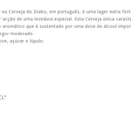
u Cerveja do Diabo, em português, é uma lager extra fort
acção de uma levedura especial. Esta Cerveja única caract
ue aromático que é sustentado por uma dose de álcool impo
argor moderado.
ose, açúcar e lúpulo.
CL”