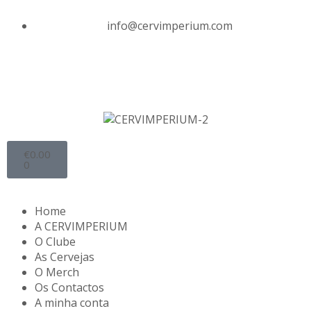
info@cervimperium.com
€
0.00
0
Home
A CERVIMPERIUM
O Clube
As Cervejas
O Merch
Os Contactos
A minha conta