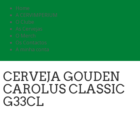
Home
A CERVIMPERIUM
O Clube
As Cervejas
O Merch
Os Contactos
A minha conta
CERVEJA GOUDEN
CAROLUS CLASSIC
G33CL