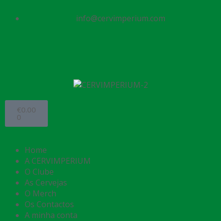
info@cervimperium.com
€
0.00
0
Home
A CERVIMPERIUM
O Clube
As Cervejas
O Merch
Os Contactos
A minha conta