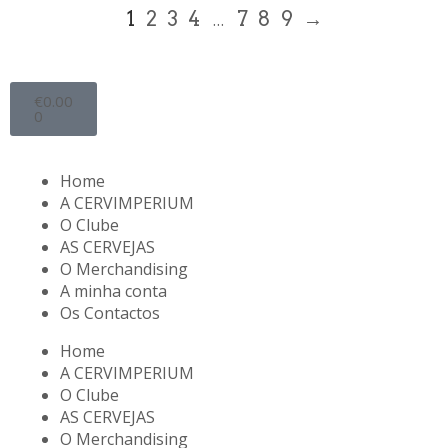
1
2
3
4
7
8
9
→
…
€
0.00
0
Home
A CERVIMPERIUM
O Clube
AS CERVEJAS
O Merchandising
A minha conta
Os Contactos
Home
A CERVIMPERIUM
O Clube
AS CERVEJAS
O Merchandising