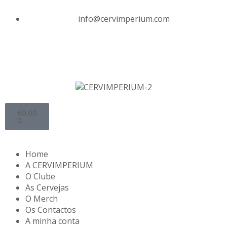
info@cervimperium.com
€
0.00
0
Home
A CERVIMPERIUM
O Clube
As Cervejas
O Merch
Os Contactos
A minha conta