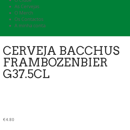
O Clube
As Cervejas
O Merch
Os Contactos
A minha conta
CERVEJA BACCHUS
FRAMBOZENBIER
G37.5CL
€
4.80