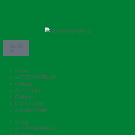
€
0.00
0
Home
A CERVIMPERIUM
O Clube
As Cervejas
O Merch
Os Contactos
A minha conta
Home
A CERVIMPERIUM