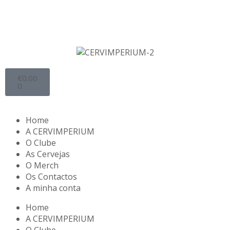
€
0.00
0
Home
A CERVIMPERIUM
O Clube
As Cervejas
O Merch
Os Contactos
A minha conta
Home
A CERVIMPERIUM