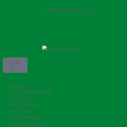
info@cervimperium.com
€
0.00
0
Home
A CERVIMPERIUM
O Clube
As Cervejas
O Merch
Os Contactos
A minha conta