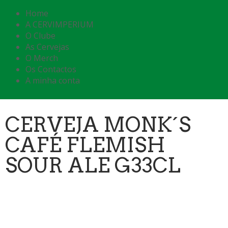
Home
A CERVIMPERIUM
O Clube
As Cervejas
O Merch
Os Contactos
A minha conta
CERVEJA MONK´S
CAFÉ FLEMISH
SOUR ALE G33CL