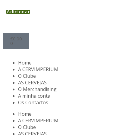
Adicionar
€
0.00
0
Home
A CERVIMPERIUM
O Clube
AS CERVEJAS
O Merchandising
A minha conta
Os Contactos
Home
A CERVIMPERIUM
O Clube
AS CERVEJAS