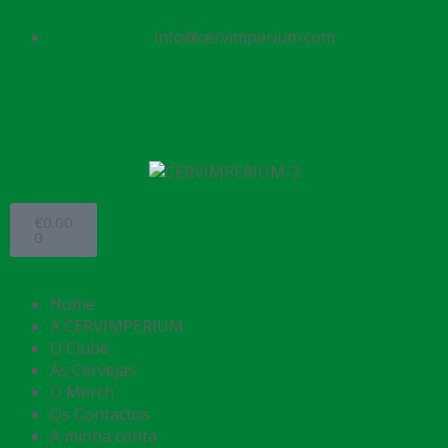
info@cervimperium.com
€
0.00
0
Home
A CERVIMPERIUM
O Clube
As Cervejas
O Merch
Os Contactos
A minha conta