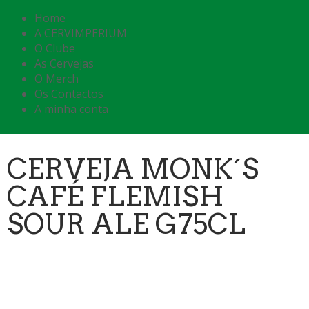
Home
A CERVIMPERIUM
O Clube
As Cervejas
O Merch
Os Contactos
A minha conta
CERVEJA MONK´S
CAFÉ FLEMISH
SOUR ALE G75CL