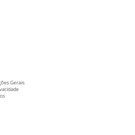
ões Gerais
ivacidade
tos