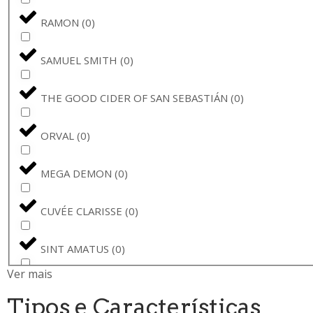
RAMON
(
0
)
SAMUEL SMITH
(
0
)
THE GOOD CIDER OF SAN SEBASTIÁN
(
0
)
ORVAL
(
0
)
MEGA DEMON
(
0
)
CUVÉE CLARISSE
(
0
)
SINT AMATUS
(
0
)
Ver mais
CORONA
(
0
)
Tipos e Características