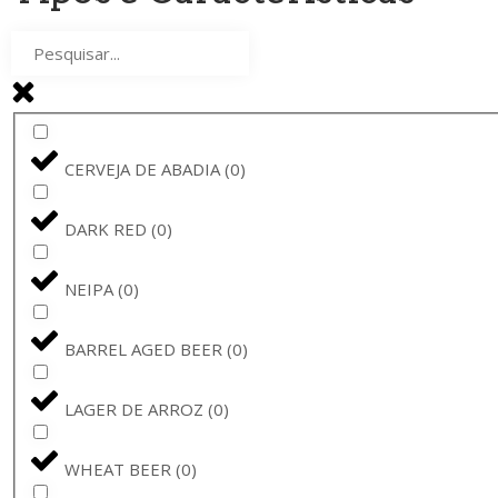
BAVIK
(
0
)
LA GUILLOTINE
(
0
)
BARONA
(
0
)
CERVEJA DE ABADIA
(
0
)
STELLA ARTOIS
(
0
)
DARK RED
(
0
)
BAVIK - DE BRABANDERE
(
0
)
NEIPA
(
0
)
BARBÃR
(
0
)
BARREL AGED BEER
(
0
)
CERVEJA BARONA
(
0
)
LAGER DE ARROZ
(
0
)
CHARLES QUINT
(
0
)
WHEAT BEER
(
0
)