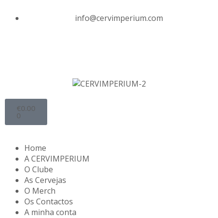
info@cervimperium.com
€
0.00
0
Home
A CERVIMPERIUM
O Clube
As Cervejas
O Merch
Os Contactos
A minha conta