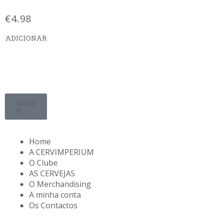
€
4.98
ADICIONAR
€
0.00
0
Home
A CERVIMPERIUM
O Clube
AS CERVEJAS
O Merchandising
A minha conta
Os Contactos