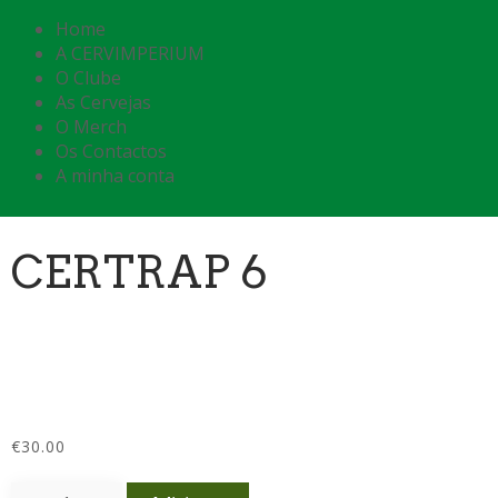
Home
A CERVIMPERIUM
O Clube
As Cervejas
O Merch
Os Contactos
A minha conta
CERTRAP 6
€
30.00