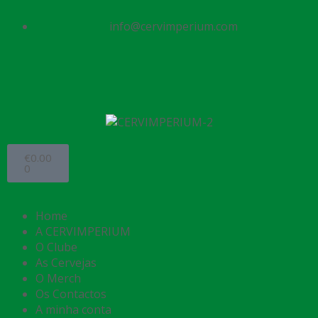
info@cervimperium.com
€
0.00
0
Home
A CERVIMPERIUM
O Clube
As Cervejas
O Merch
Os Contactos
A minha conta