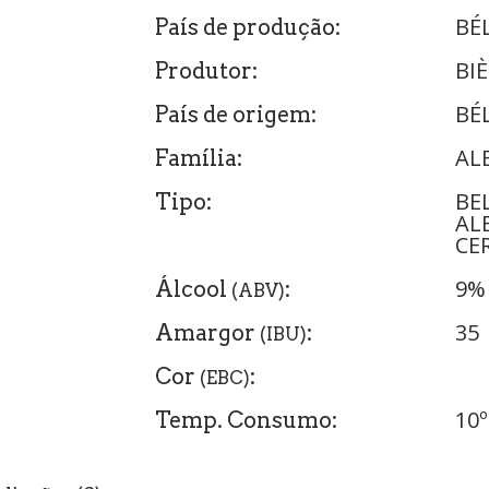
BÉ
País de produção:
BI
Produtor:
BÉ
País de origem:
AL
Família:
BE
Tipo:
AL
CE
9%
Álcool
:
(ABV)
35
Amargor
:
(IBU)
Cor
:
(EBC)
10º
Temp. Consumo: