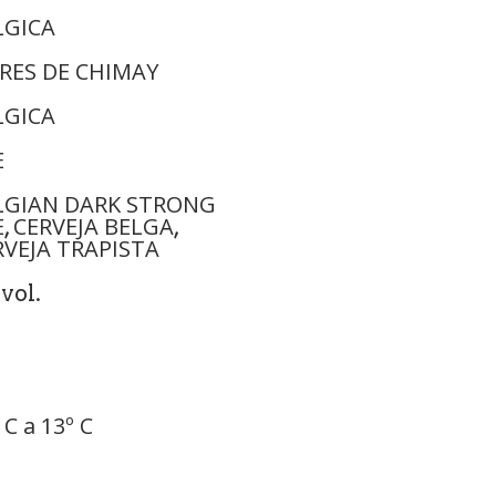
LGICA
ÈRES DE CHIMAY
LGICA
E
LGIAN DARK STRONG
E
CERVEJA BELGA
,
,
RVEJA TRAPISTA
vol.
 C a 13º C