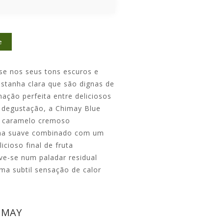
e
se nos seus tons escuros e
tanha clara que são dignas de
ação perfeita entre deliciosos
a degustação, a Chimay Blue
o caramelo cremoso
cha suave combinado com um
cioso final de fruta
lve-se num paladar residual
ma subtil sensação de calor
IMAY