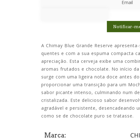
Notificar-m
A Chimay Blue Grande Reserve apresenta-
quentes e com a sua espuma compacta cas
apreciação. Esta cerveja exibe uma combin
aromas frutados e chocolate. No início d
surge com uma ligeira nota doce antes d
proporcionar uma transição para um Mo
sabor picante intenso, culminando num deli
cristalizada. Este delicioso sabor desenvo
agradável e persistente, desencadeando u
como se de chocolate puro se tratasse.
CH
Marca: