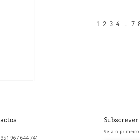
1
2
3
4
7
…
(
0
)
0
)
actos
Subscrever
Seja o primeiro
+351 967 644 741