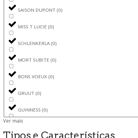
SAISON DUPONT
(
0
)
MISS T LUCIE
(
0
)
SCHLENKERLA
(
0
)
MORT SUBITE
(
0
)
BONS VOEUX
(
0
)
GRUUT
(
0
)
GUINNESS
(
0
)
Ver mais
JOPEN
(
0
)
Tipos e Características