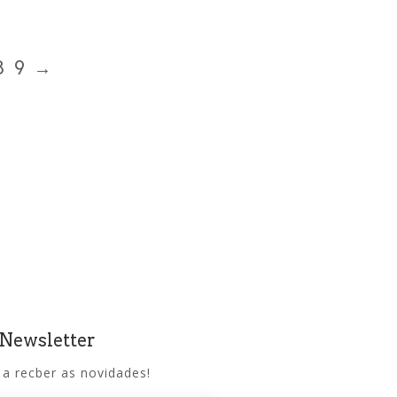
8
9
→
 Newsletter
 a recber as novidades!