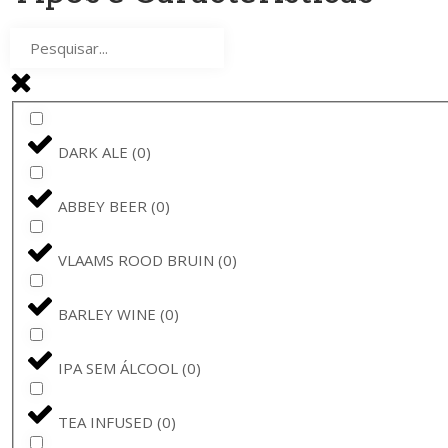
GENTSE GRUUT
(
0
)
DUCHESSE
(
0
)
BUD
(
0
)
DARK ALE
(
0
)
VERZET
(
0
)
ABBEY BEER
(
0
)
CERVIMPERIUM
(
0
)
VLAAMS ROOD BRUIN
(
0
)
BUDWEISER
(
0
)
BARLEY WINE
(
0
)
MASTRI BIRRAI UMBRI
(
0
)
IPA SEM ÁLCOOL
(
0
)
DE MOLEN
(
0
)
TEA INFUSED
(
0
)