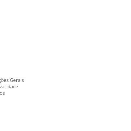
ões Gerais
ivacidade
tos