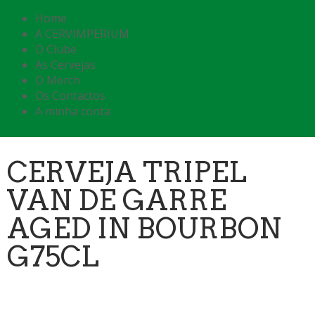
Home
A CERVIMPERIUM
O Clube
As Cervejas
O Merch
Os Contactos
A minha conta
CERVEJA TRIPEL
VAN DE GARRE
AGED IN BOURBON
G75CL