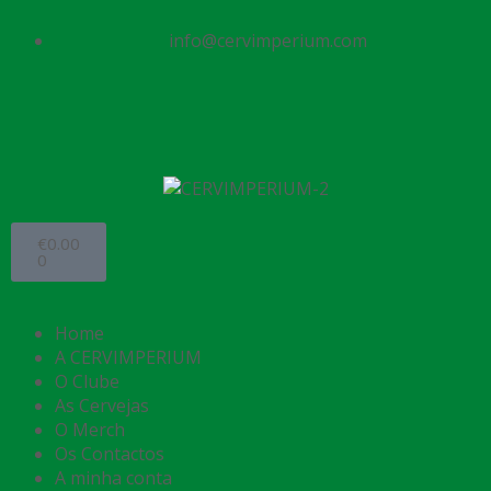
info@cervimperium.com
€
0.00
0
Home
A CERVIMPERIUM
O Clube
As Cervejas
O Merch
Os Contactos
A minha conta