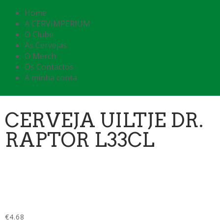
Home
A CERVIMPERIUM
O Clube
As Cervejas
O Merch
Os Contactos
A minha conta
CERVEJA UILTJE DR.
RAPTOR L33CL
€
4.68