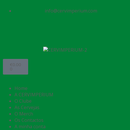
info@cervimperium.com
€
0.00
0
Home
A CERVIMPERIUM
O Clube
As Cervejas
O Merch
Os Contactos
A minha conta