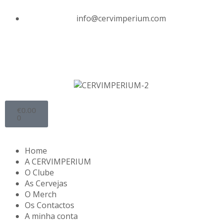
info@cervimperium.com
€
0.00
0
Home
A CERVIMPERIUM
O Clube
As Cervejas
O Merch
Os Contactos
A minha conta