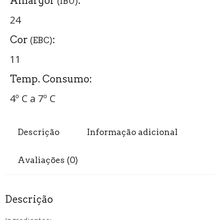
Amargor
:
(IBU)
24
Cor
:
(EBC)
11
Temp. Consumo:
4º C a 7º C
Descrição
Informação adicional
Avaliações (0)
Descrição