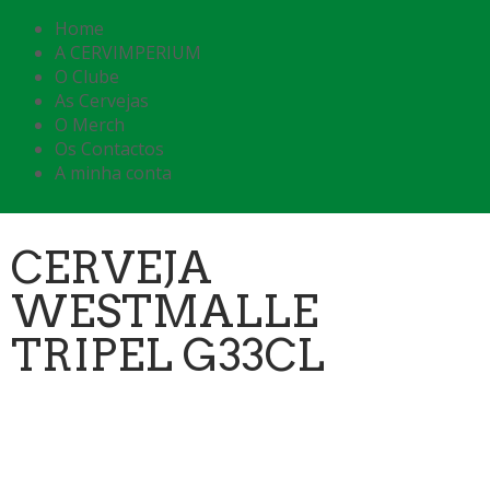
Home
A CERVIMPERIUM
O Clube
As Cervejas
O Merch
Os Contactos
A minha conta
CERVEJA
WESTMALLE
TRIPEL G33CL