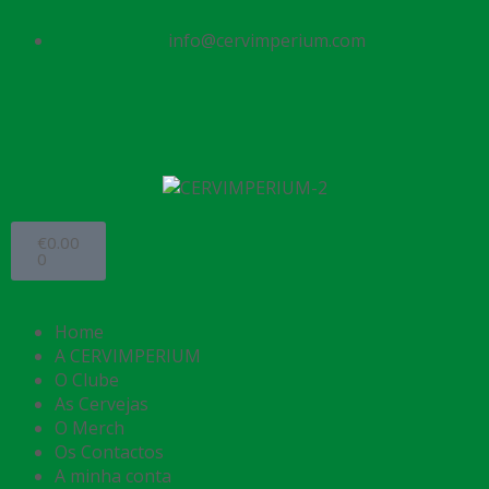
info@cervimperium.com
€
0.00
0
Home
A CERVIMPERIUM
O Clube
As Cervejas
O Merch
Os Contactos
A minha conta