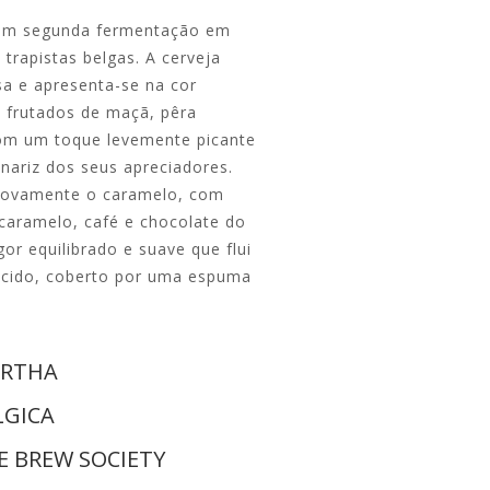
om segunda fermentação em
 trapistas belgas.
A cerveja
 e apresenta-se na cor
s frutados de maçã, pêra
com um toque levemente picante
nariz dos seus apreciadores.
 novamente o caramelo, com
 caramelo, café e chocolate do
r equilibrado e suave que flui
uecido, coberto por uma espuma
RTHA
LGICA
E BREW SOCIETY