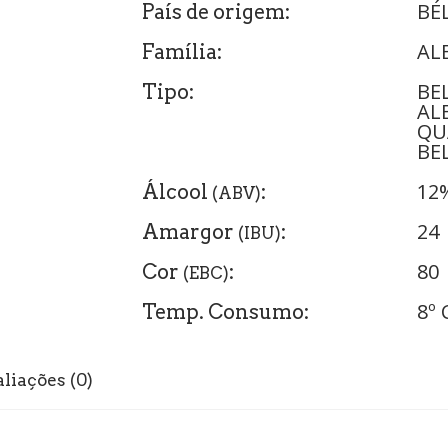
BÉ
País de origem:
AL
Família:
BE
Tipo:
AL
QU
BE
12
Álcool
:
(ABV)
24
Amargor
:
(IBU)
80
Cor
:
(EBC)
8º 
Temp. Consumo:
liações (0)