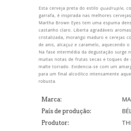
Esta cerveja preta do estilo
quadruple
, c
garrafa, é inspirada nas melhores cervejas
Martha Brown Eyes tem uma espuma densa
castanho claro.
Liberta agradáveis ​​aroma
cristalizada, morango maduro e cerejas 
de anis, alcaçuz e caramelo, aquecendo o 
Na fase intermédia da degustação surge
muitas notas de frutas secas e toques de
malte torrado.
Evidencia-se com um amargo
para um final alcoólico intensamente aq
robusta.
MA
Marca:
BÉ
País de produção:
TH
Produtor: