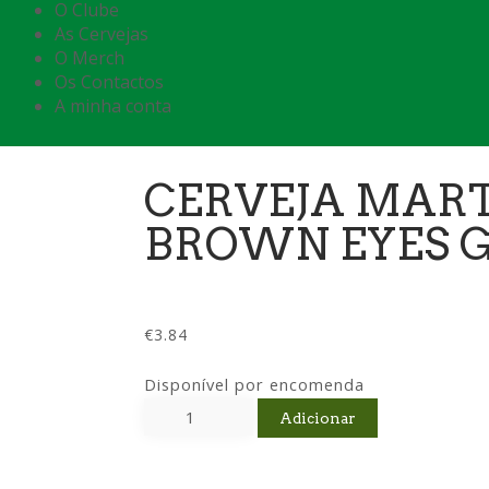
O Clube
As Cervejas
O Merch
Os Contactos
A minha conta
CERVEJA MAR
BROWN EYES G
€
3.84
Disponível por encomenda
Adicionar