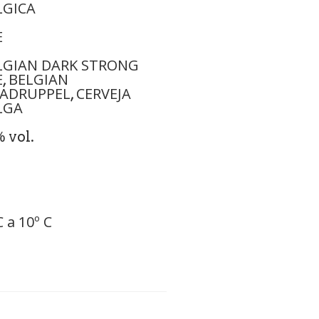
LGICA
E
LGIAN DARK STRONG
E
BELGIAN
,
ADRUPPEL
CERVEJA
,
LGA
%
vol.
C a 10º C