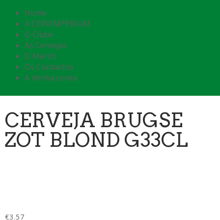
Home
A CERVIMPERIUM
O Clube
As Cervejas
O Merch
Os Contactos
A minha conta
CERVEJA BRUGSE
ZOT BLOND G33CL
€
3.57