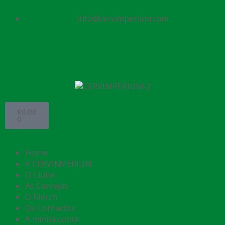
info@cervimperium.com
€
0.00
0
Home
A CERVIMPERIUM
O Clube
As Cervejas
O Merch
Os Contactos
A minha conta