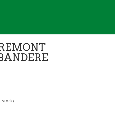
AREMONT
ABANDERE
 stock)