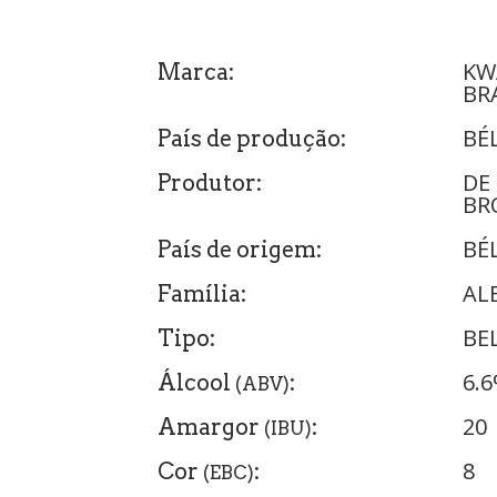
KW
Marca:
BR
BÉ
País de produção:
DE
Produtor:
BR
BÉ
País de origem:
AL
Família:
BE
Tipo:
6.
Álcool
:
(ABV)
20
Amargor
:
(IBU)
8
Cor
:
(EBC)