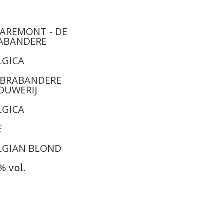
AREMONT - DE
ABANDERE
LGICA
 BRABANDERE
OUWERIJ
LGICA
E
LGIAN BLOND
6%
vol.