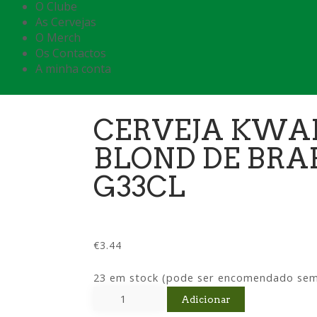
O Clube
As Cervejas
O Merch
Os Contactos
A minha conta
CERVEJA KW
BLOND DE BR
G33CL
€
3.44
23 em stock (pode ser encomendado sem
Adicionar