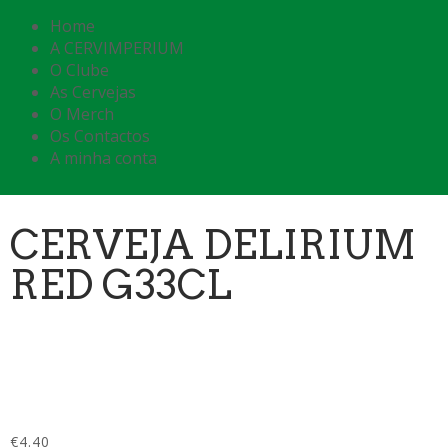
Home
A CERVIMPERIUM
O Clube
As Cervejas
O Merch
Os Contactos
A minha conta
CERVEJA DELIRIUM
RED G33CL
€
4.40