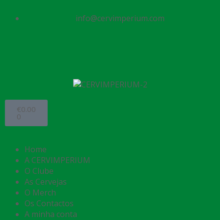
info@cervimperium.com
€
0.00
0
Home
A CERVIMPERIUM
O Clube
As Cervejas
O Merch
Os Contactos
A minha conta