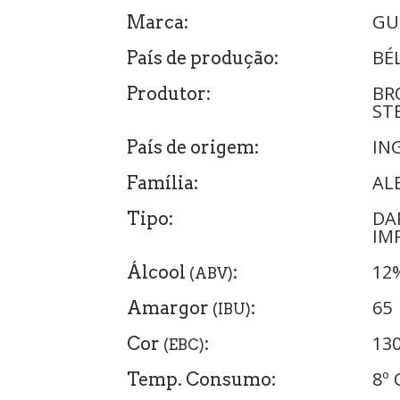
GU
Marca:
BÉ
País de produção:
BR
Produtor:
ST
IN
País de origem:
AL
Família:
DA
Tipo:
IM
12
Álcool
:
(ABV)
65
Amargor
:
(IBU)
13
Cor
:
(EBC)
8º 
Temp. Consumo: