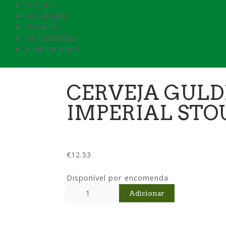
O Clube
As Cervejas
O Merch
Os Contactos
A minha conta
CERVEJA GUL
IMPERIAL STO
€
12.53
Disponível por encomenda
Adicionar