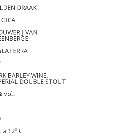
LDEN DRAAK
LGICA
OUWERIJ VAN
EENBERGE
GLATERRA
E
RK BARLEY WINE
,
PERIAL DOUBLE STOUT
%
vol.
0
C a 12º C