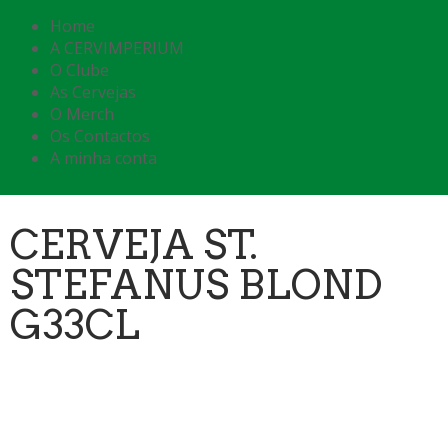
Home
A CERVIMPERIUM
O Clube
As Cervejas
O Merch
Os Contactos
A minha conta
CERVEJA ST.
STEFANUS BLOND
G33CL