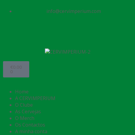
info@cervimperium.com
€
0.00
0
Home
A CERVIMPERIUM
O Clube
As Cervejas
O Merch
Os Contactos
A minha conta