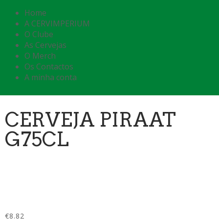
Home
A CERVIMPERIUM
O Clube
As Cervejas
O Merch
Os Contactos
A minha conta
CERVEJA PIRAAT
G75CL
€
8.82