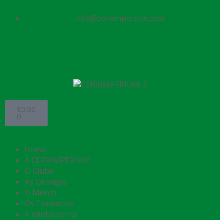
info@cervimperium.com
€
0.00
0
Home
A CERVIMPERIUM
O Clube
As Cervejas
O Merch
Os Contactos
A minha conta