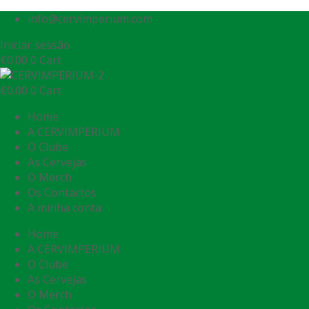
info@cervimperium.com
Iniciar sessão
€
0.00
0
Cart
€
0.00
0
Cart
Home
A CERVIMPERIUM
O Clube
As Cervejas
O Merch
Os Contactos
A minha conta
Home
A CERVIMPERIUM
O Clube
As Cervejas
O Merch