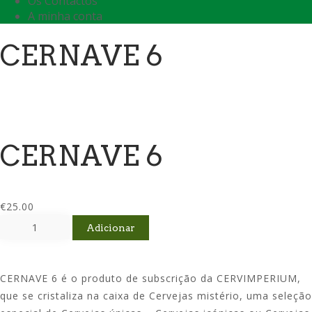
Os Contactos
A minha conta
CERNAVE 6
CERNAVE 6
€
25.00
Quantidade
Adicionar
de
CERNAVE
6
CERNAVE 6 é o produto de subscrição da CERVIMPERIUM,
que se cristaliza na caixa de Cervejas mistério, uma seleção